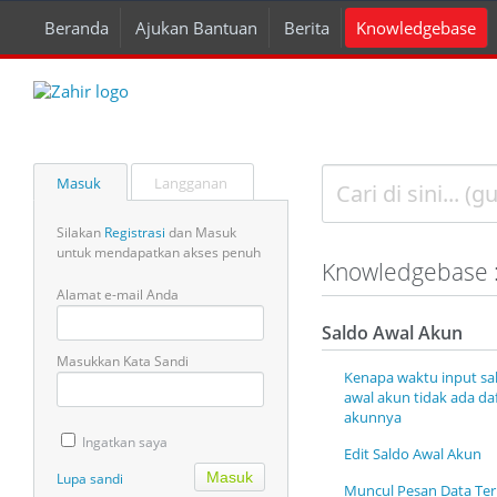
Beranda
Ajukan Bantuan
Berita
Knowledgebase
Masuk
Langganan
Silakan
Registrasi
dan Masuk
untuk mendapatkan akses penuh
Knowledgebase 
Alamat e-mail Anda
Saldo Awal Akun
Masukkan Kata Sandi
Kenapa waktu input sa
awal akun tidak ada da
akunnya
Ingatkan saya
Edit Saldo Awal Akun
Lupa sandi
Muncul Pesan Data Ter