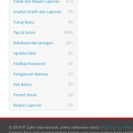
Cetak dan Desain Laporan
(12)
Analisis Grafik dan Laporan
(7)
Tutup Buku
(9)
Tips & Solusi
(433)
Database dan Jaringan
(21)
Update Zahir
(2)
Fasilitas Password
(5)
Pengaturan Bahasa
(1)
Alat Bantu
(5)
Peranti Keras
(2)
Ekspor Laporan
(2)
© 2014 PT Zahir Internasional, unless otherwise noted. >
EULA
|
Situs Web 
Catatan: Situs web ini mengandung konten yang mensyaratkan Anda terda