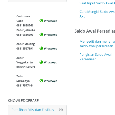
Saat Input Saldo Awal 
Cara Mengisi Saldo Awa
Akun
Customer
Care
08111828766
Zahir Jakarta
Saldo Awal Persedia
08119866999
Mengedit dan mengha
Zahir Malang
saldo awal persediaan
08113567891
Pengisian Saldo Awal
Zahir
Persediaan
Yogyakarta
082221345599
Zahir
Surabaya
08117577444
KNOWLEDGEBASE
Pemilihan Edisi dan Fasilitas
(4)