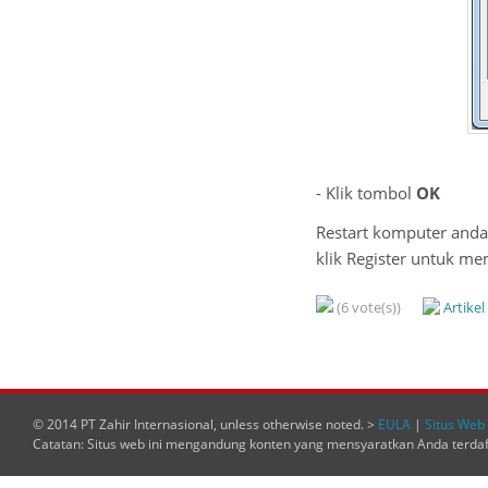
- Klik tombol
OK
Restart komputer and
klik Register untuk me
(6 vote(s))
Artike
© 2014 PT Zahir Internasional, unless otherwise noted. >
EULA
|
Situs Web 
Catatan: Situs web ini mengandung konten yang mensyaratkan Anda terda