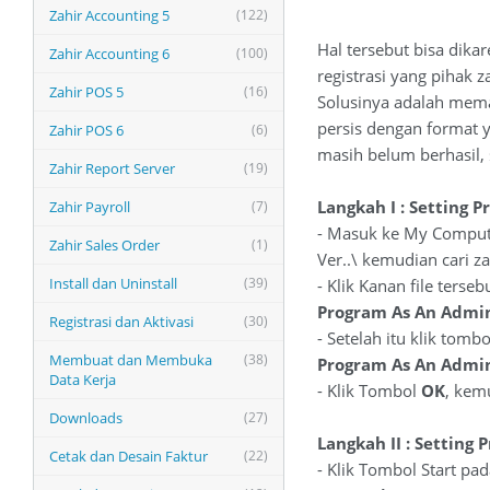
Zahir Accounting 5
(122)
Hal tersebut bisa dika
Zahir Accounting 6
(100)
registrasi yang pihak z
Zahir POS 5
(16)
Solusinya adalah mema
persis dengan format y
Zahir POS 6
(6)
masih belum berhasil, s
Zahir Report Server
(19)
Langkah I : Setting 
Zahir Payroll
(7)
- Masuk ke My Computer
Zahir Sales Order
(1)
Ver..\ kemudian cari z
Install dan Uninstall
(39)
- Klik Kanan file terseb
Program As An Admin
Registrasi dan Aktivasi
(30)
- Setelah itu klik tomb
Membuat dan Membuka
(38)
Program As An Admin
Data Kerja
- Klik Tombol
OK
, kem
Downloads
(27)
Langkah II : Setting
Cetak dan Desain Faktur
(22)
- Klik Tombol Start p