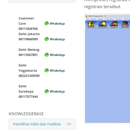
registrasi tersebut.
Customer
Care
08111828766
Zahir Jakarta
08119866999
Zahir Malang
08113567891
Zahir
Yogyakarta
082221345599
Zahir
Surabaya
08117577444
KNOWLEDGEBASE
Pemilihan Edisi dan Fasilitas
(4)