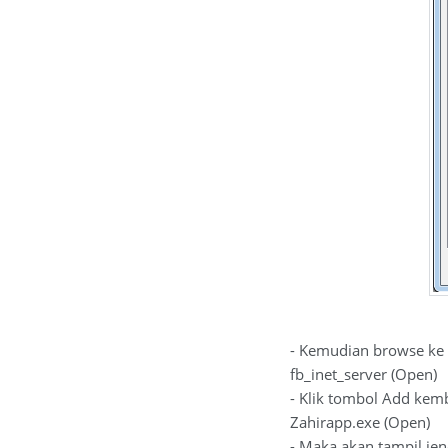
- Kemudian browse ke di
fb_inet_server (Open)
- Klik tombol Add kemba
Zahirapp.exe (Open)
- Maka akan tampil jen