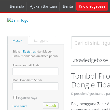
Beranda
Ajukan Bantuan
Berita
Knowledgebase
Masuk
Langganan
Silakan
Registrasi
dan Masuk
untuk mendapatkan akses penuh
Knowledgebase
Alamat e-mail Anda
Tombol Pro
Masukkan Kata Sandi
Dongle Tid
Dipos oleh Agus Juanda p
Ingatkan saya
Bagi pengguna Zahir A
Lupa sandi
memproses registrasi 