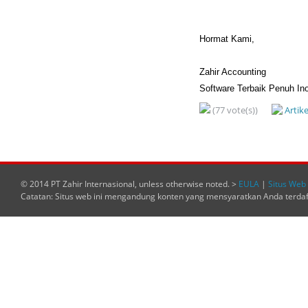
Hormat Kami,
Zahir Accounting
Software Terbaik Penuh Ino
(77 vote(s))
Artik
© 2014 PT Zahir Internasional, unless otherwise noted. >
EULA
|
Situs Web 
Catatan: Situs web ini mengandung konten yang mensyaratkan Anda terda