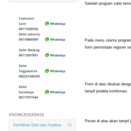
Setelah program zahir terin
Customer
Care
08111828766
Zahir Jakarta
08119866999
Pada menu utama program z
form permintaan register se
Zahir Malang
08113567891
Zahir
Yogyakarta
082221345599
Form di atas diisikan deng
Zahir
tampil jendela konfirmasi.
Surabaya
08117577444
KNOWLEDGEBASE
Pesan di atas akan tampil j
Pemilihan Edisi dan Fasilitas
(4)