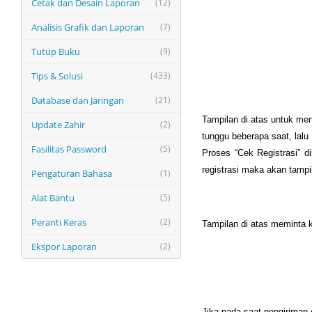
Cetak dan Desain Laporan
(12)
Analisis Grafik dan Laporan
(7)
Tutup Buku
(9)
Tips & Solusi
(433)
Database dan Jaringan
(21)
Tampilan di atas untuk men
Update Zahir
(2)
tunggu beberapa saat, lalu 
Fasilitas Password
(5)
Proses “Cek Registrasi” d
registrasi maka akan tampil
Pengaturan Bahasa
(1)
Alat Bantu
(5)
Peranti Keras
(2)
Tampilan di atas meminta k
Ekspor Laporan
(2)
Jika pada saat pengiriman d