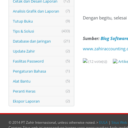
Cetak dan Desain Laporan
(12)
Analisis Grafik dan Laporan
(7)
Dengan begitu, selesa
Tutup Buku
(9)
Tips & Solusi
(433)
Sumber:
Blog Software
Database dan Jaringan
(21)
www.zahiraccounting.
Update Zahir
(2)
Fasilitas Password
(5)
(12 vote(s))
Artik
Pengaturan Bahasa
(1)
Alat Bantu
(5)
Peranti Keras
(2)
Ekspor Laporan
(2)
© 2014 PT Zahir Internasional, unless otherwise noted. >
EULA
|
Situs Web 
Catatan: Situs web ini mengandung konten yang mensyaratkan Anda terda