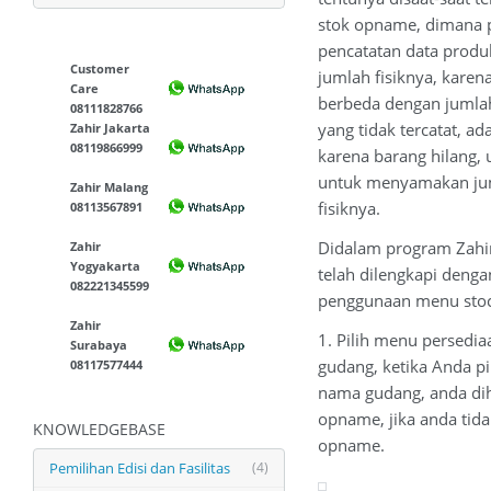
stok opname, dimana p
pencatatan data produ
Customer
jumlah fisiknya, kare
Care
berbeda dengan jumlah
08111828766
yang tidak tercatat, ad
Zahir Jakarta
08119866999
karena barang hilang, 
untuk menyamakan jum
Zahir Malang
fisiknya.
08113567891
Didalam program Zahir
Zahir
Yogyakarta
telah dilengkapi deng
082221345599
penggunaan menu stock
Zahir
1. Pilih menu persedi
Surabaya
gudang, ketika Anda p
08117577444
nama gudang, anda di
opname, jika anda tid
KNOWLEDGEBASE
opname.
Pemilihan Edisi dan Fasilitas
(4)