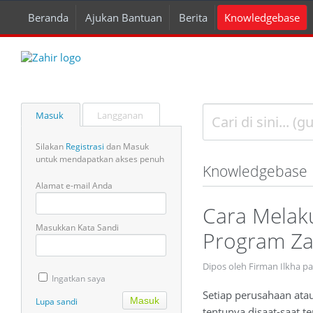
Beranda
Ajukan Bantuan
Berita
Knowledgebase
Masuk
Langganan
Silakan
Registrasi
dan Masuk
untuk mendapatkan akses penuh
Knowledgebase
Alamat e-mail Anda
Cara Melak
Masukkan Kata Sandi
Program Za
Dipos oleh Firman Ilkha pa
Ingatkan saya
Setiap perusahaan ata
Lupa sandi
tentunya disaat-saat 