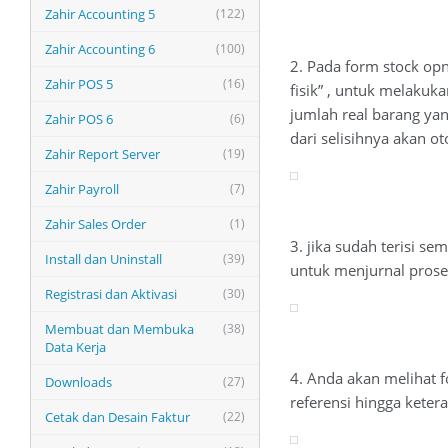
Zahir Accounting 5
(122)
Zahir Accounting 6
(100)
2. Pada form stock opn
Zahir POS 5
(16)
fisik” , untuk melakuk
jumlah real barang yang
Zahir POS 6
(6)
dari selisihnya akan ot
Zahir Report Server
(19)
Zahir Payroll
(7)
Zahir Sales Order
(1)
3. jika sudah terisi se
Install dan Uninstall
(39)
untuk menjurnal proses 
Registrasi dan Aktivasi
(30)
Membuat dan Membuka
(38)
Data Kerja
4. Anda akan melihat 
Downloads
(27)
referensi hingga ketera
Cetak dan Desain Faktur
(22)