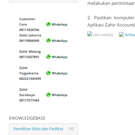
melakukan permintaan r
2. Pastikan komputer
Customer
Aplikasi Zahir Accoun
Care
08111828766
(94 vote(s))
Artik
Zahir Jakarta
08119866999
Zahir Malang
08113567891
Zahir
Yogyakarta
082221345599
Zahir
Surabaya
08117577444
KNOWLEDGEBASE
Pemilihan Edisi dan Fasilitas
(4)