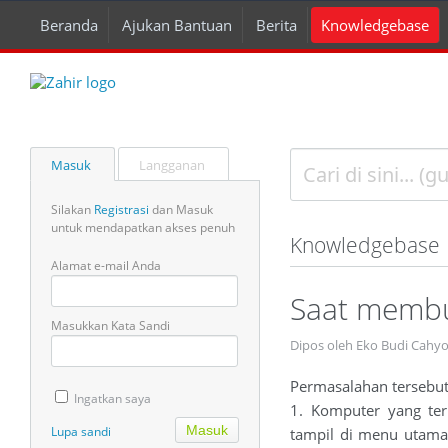
Beranda
Ajukan Bantuan
Berita
Knowledgebase
Masuk
Langganan
Silakan
Registrasi
dan Masuk
untuk mendapatkan akses penuh
Knowledgebase
Alamat e-mail Anda
Saat membu
Masukkan Kata Sandi
Dipos oleh Eko Budi Cahy
Permasalahan tersebut t
Ingatkan saya
1. Komputer yang teri
Lupa sandi
tampil di menu utama A