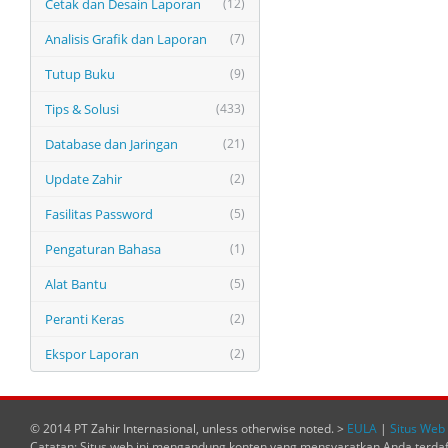
Cetak dan Desain Laporan
(12)
Analisis Grafik dan Laporan
(7)
Tutup Buku
(9)
Tips & Solusi
(433)
Database dan Jaringan
(21)
Update Zahir
(2)
Fasilitas Password
(5)
Pengaturan Bahasa
(1)
Alat Bantu
(5)
Peranti Keras
(2)
Ekspor Laporan
(2)
© 2014 PT Zahir Internasional, unless otherwise noted. >
EULA
|
Situs Web 
Catatan: Situs web ini mengandung konten yang mensyaratkan Anda terda