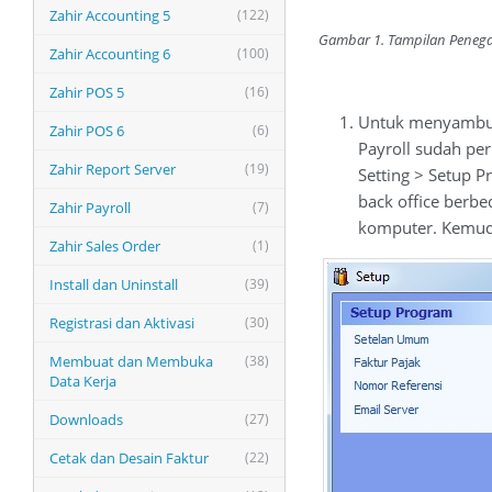
Zahir Accounting 5
(122)
Gambar 1. Tampilan Peneg
Zahir Accounting 6
(100)
Zahir POS 5
(16)
Untuk menyambung
Zahir POS 6
(6)
Payroll sudah per
Zahir Report Server
(19)
Setting > Setup P
back office berb
Zahir Payroll
(7)
komputer. Kemudi
Zahir Sales Order
(1)
Install dan Uninstall
(39)
Registrasi dan Aktivasi
(30)
Membuat dan Membuka
(38)
Data Kerja
Downloads
(27)
Cetak dan Desain Faktur
(22)