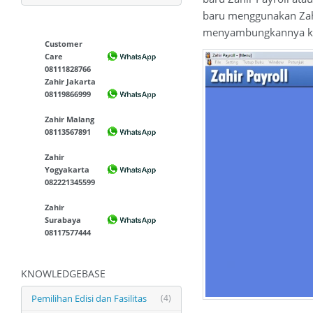
baru menggunakan Zahir
menyambungkannya ke 
Customer
Care
08111828766
Zahir Jakarta
08119866999
Zahir Malang
08113567891
Zahir
Yogyakarta
082221345599
Zahir
Surabaya
08117577444
KNOWLEDGEBASE
Pemilihan Edisi dan Fasilitas
(4)