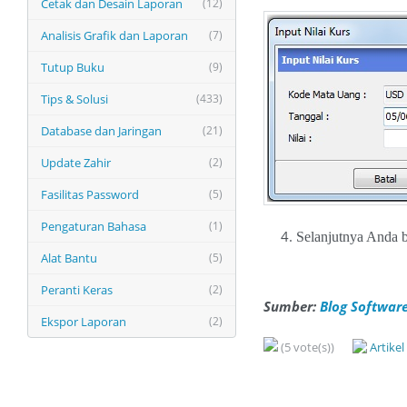
Cetak dan Desain Laporan
(12)
Analisis Grafik dan Laporan
(7)
Tutup Buku
(9)
Tips & Solusi
(433)
Database dan Jaringan
(21)
Update Zahir
(2)
Fasilitas Password
(5)
Pengaturan Bahasa
(1)
Selanjutnya Anda b
Alat Bantu
(5)
Peranti Keras
(2)
Sumber:
Blog Software
Ekspor Laporan
(2)
(5 vote(s))
Artike