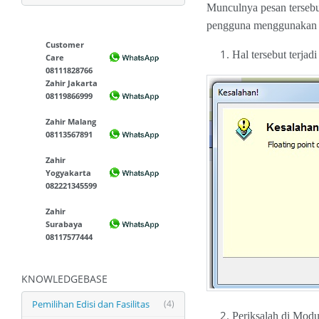
Munculnya pesan tersebut
pengguna menggunakan le
Customer
Hal tersebut terjad
Care
08111828766
Zahir Jakarta
08119866999
Zahir Malang
08113567891
Zahir
Yogyakarta
082221345599
Zahir
Surabaya
08117577444
KNOWLEDGEBASE
Pemilihan Edisi dan Fasilitas
(4)
Periksalah di Modu