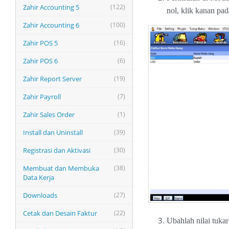
Zahir Accounting 5
(122)
nol, klik kanan pad
Zahir Accounting 6
(100)
Zahir POS 5
(16)
Zahir POS 6
(6)
Zahir Report Server
(19)
Zahir Payroll
(7)
Zahir Sales Order
(1)
Install dan Uninstall
(39)
Registrasi dan Aktivasi
(30)
Membuat dan Membuka
(38)
Data Kerja
Downloads
(27)
Cetak dan Desain Faktur
(22)
Ubahlah nilai tukar