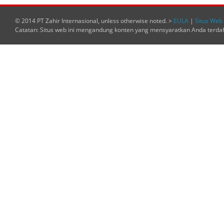
© 2014 PT Zahir Internasional, unless otherwise noted. >
EULA
|
Situs Web 
Catatan: Situs web ini mengandung konten yang mensyaratkan Anda terda