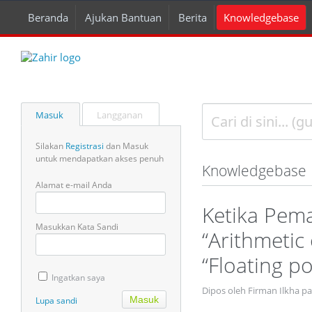
Beranda
Ajukan Bantuan
Berita
Knowledgebase
Masuk
Langganan
Silakan
Registrasi
dan Masuk
untuk mendapatkan akses penuh
Knowledgebase
Alamat e-mail Anda
Ketika Pem
Masukkan Kata Sandi
“Arithmetic
“Floating po
Ingatkan saya
Dipos oleh Firman Ilkha p
Lupa sandi