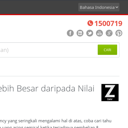
1500719
CARI
ebih Besar daripada Nilai
cy yang seringkali mengalami hal di atas, coba cari tahu
 uang asing semisal ketika terjadinya pembelian &