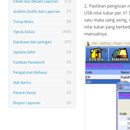
Cetak dan Desain Laporan
(12)
2. Pastikan pengisian
Analisis Grafik dan Laporan
(7)
US$ nilai tukar per 3
satu mata uang asing,
Tutup Buku
(9)
nilai tukar yang berbe
Tips & Solusi
(433)
manualnya.
Database dan Jaringan
(21)
Update Zahir
(2)
Fasilitas Password
(5)
Pengaturan Bahasa
(1)
Alat Bantu
(5)
Peranti Keras
(2)
Ekspor Laporan
(2)