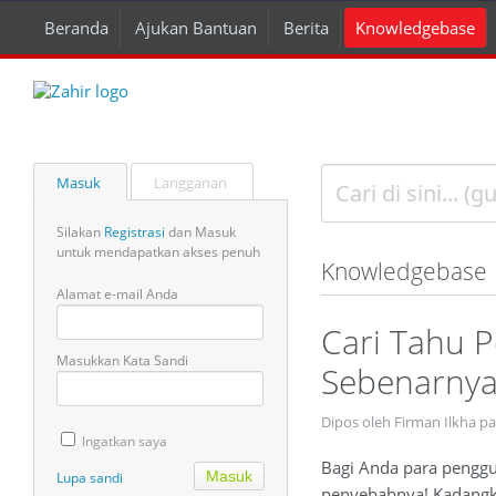
Beranda
Ajukan Bantuan
Berita
Knowledgebase
Masuk
Langganan
Silakan
Registrasi
dan Masuk
untuk mendapatkan akses penuh
Knowledgebase
Alamat e-mail Anda
Cari Tahu P
Masukkan Kata Sandi
Sebenarny
Dipos oleh Firman Ilkha pa
Ingatkan saya
Bagi Anda para penggun
Lupa sandi
penyebabnya! Kadangkal