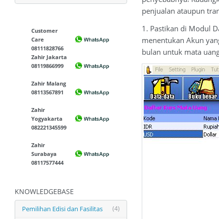
penjualan ataupun tran
1. Pastikan di Modul 
Customer
menentukan Akun yang 
Care
08111828766
bulan untuk mata uang
Zahir Jakarta
08119866999
Zahir Malang
08113567891
Zahir
Yogyakarta
082221345599
Zahir
Surabaya
08117577444
KNOWLEDGEBASE
Pemilihan Edisi dan Fasilitas
(4)