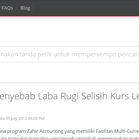
FAQs
Blog
enyebab Laba Rugi Selisih Kurs L
a
da 05 July 2012 04:03 PM
a program Zahir Accounting yang memiliki Fasilitas Multi-Curren
a transaksi-transaksi yang terjadi seringkali menggunakan mata