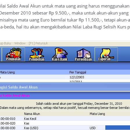
 nilai Saldo Awal Akun untuk mata uang asing harus menggunakan
1 Desember 2010 sebesar Rp 9.500,-, maka untuk akun-akun yang 
 misalnya mata uang Euro bernilai tukar Rp 11.500,-, tetapi ak
da-beda, hal itu akan mengakibatkan Nilai Laba Rugi Selisih Kur