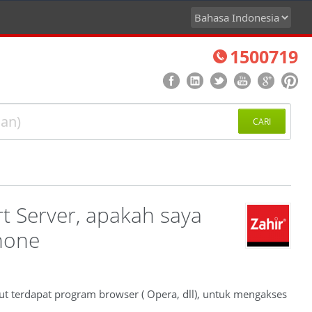
1500719
CARI
t Server, apakah saya
hone
ut terdapat program browser ( Opera, dll), untuk mengakses