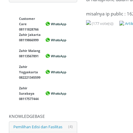
misalnya ip public : 
Customer
(177 vote(s))
Arti
Care
08111828766
Zahir Jakarta
08119866999
Zahir Malang
08113567891
Zahir
Yogyakarta
082221345599
Zahir
Surabaya
08117577444
KNOWLEDGEBASE
Pemilihan Edisi dan Fasilitas
(4)