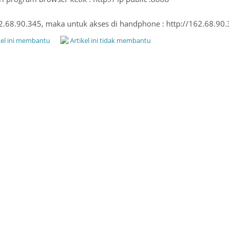
162.68.90.345, maka untuk akses di handphone : http://162.68.90
kel ini membantu
Artikel ini tidak membantu