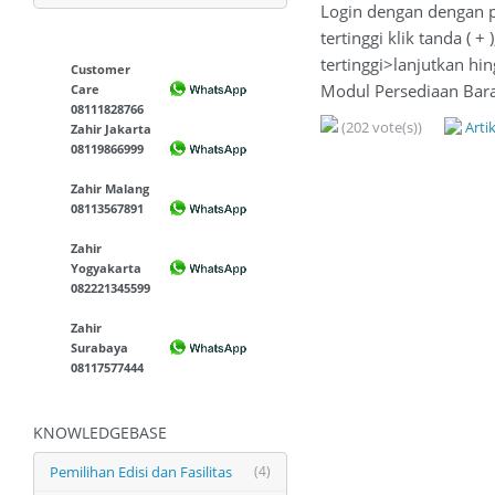
Login dengan dengan p
tertinggi klik tanda (
tertinggi>lanjutkan hi
Customer
Modul Persediaan Bara
Care
08111828766
(202 vote(s))
Arti
Zahir Jakarta
08119866999
Zahir Malang
08113567891
Zahir
Yogyakarta
082221345599
Zahir
Surabaya
08117577444
KNOWLEDGEBASE
Pemilihan Edisi dan Fasilitas
(4)