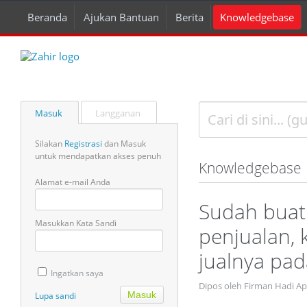
Beranda
Ajukan Bantuan
Berita
Knowledgebase
Masuk
Langganan
Silakan
Registrasi
dan Masuk
untuk mendapatkan akses penuh
Knowledgebase
Alamat e-mail Anda
Sudah buat
Masukkan Kata Sandi
penjualan, 
jualnya pa
Ingatkan saya
Dipos oleh Firman Hadi Ap
Lupa sandi