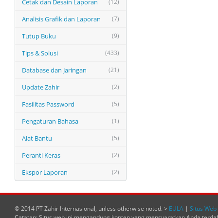
Cetak dan Desain Laporan
(12)
Analisis Grafik dan Laporan
(7)
Tutup Buku
(9)
Tips & Solusi
(433)
Database dan Jaringan
(21)
Update Zahir
(2)
Fasilitas Password
(5)
Pengaturan Bahasa
(1)
Alat Bantu
(5)
Peranti Keras
(2)
Ekspor Laporan
(2)
© 2014 PT Zahir Internasional, unless otherwise noted. >
EULA
|
Situs Web 
Catatan: Situs web ini mengandung konten yang mensyaratkan Anda terda