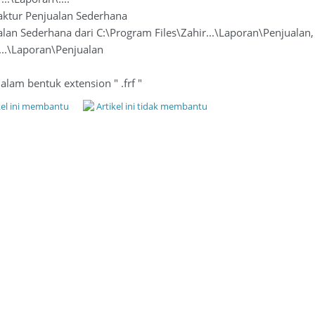
aktur Penjualan Sederhana
alan Sederhana dari C:\Program Files\Zahir...\Laporan\Penjualan,
...\Laporan\Penjualan
dalam bentuk extension " .frf "
kel ini membantu
Artikel ini tidak membantu