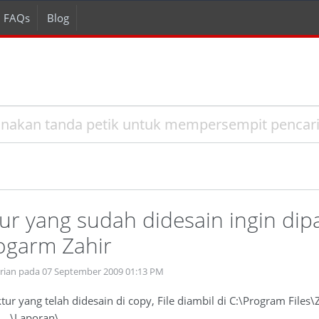
FAQs
Blog
ur yang sudah didesain ingin dip
ogarm Zahir
prian pada 07 September 2009 01:13 PM
r yang telah didesain di copy, File diambil di C:\Program Files\Zah
...\Laporan\....