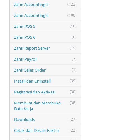
Zahir Accounting 5
(122)
Zahir Accounting 6
(100)
Zahir POS 5
(16)
Zahir POS 6
(6)
Zahir Report Server
(19)
Zahir Payroll
(7)
Zahir Sales Order
(1)
Install dan Uninstall
(39)
Registrasi dan Aktivasi
(30)
Membuat dan Membuka
(38)
Data Kerja
Downloads
(27)
Cetak dan Desain Faktur
(22)