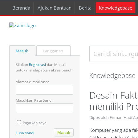
Beranda
Ajukan Bantuan
Berita
Knowledgebase
Masuk
Langganan
Silakan
Registrasi
dan Masuk
untuk mendapatkan akses penuh
Knowledgebase
Alamat e-mail Anda
Desain Fakt
Masukkan Kata Sandi
memiliki Pr
Dipos oleh Firman Hadi A
Ingatkan saya
Komputer yang ada faktu
Lupa sandi
C:\Program Files\Zahir 