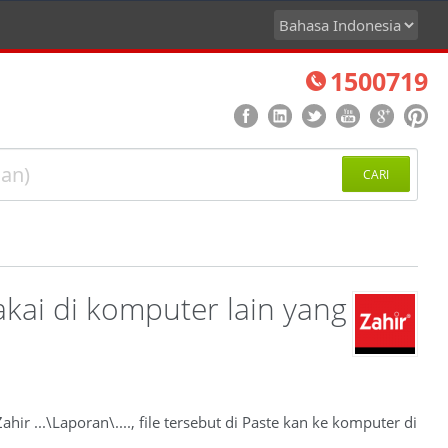
1500719
CARI
akai di komputer lain yang
ir ...\Laporan\...., file tersebut di Paste kan ke komputer di