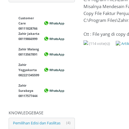
Misalnya Mendesain F
Copy File Faktur Penju
Customer
C:\Program Files\Zahir
Care
08111828766
Ctt : File yang di copy 
Zahir Jakarta
08119866999
(114 vote(s))
Arti
Zahir Malang
08113567891
Zahir
Yogyakarta
082221345599
Zahir
Surabaya
08117577444
KNOWLEDGEBASE
Pemilihan Edisi dan Fasilitas
(4)