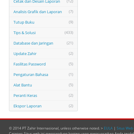
Cetak dan Desain Laporan
(12)
Analisis Grafik dan Laporan
(7)
Tutup Buku
(9)
Tips & Solusi
(433)
Database dan Jaringan
(21)
Update Zahir
(2)
Fasilitas Password
(5)
Pengaturan Bahasa
(1)
Alat Bantu
(5)
Peranti Keras
(2)
Ekspor Laporan
(2)
© 2014 PT Zahir Internasional, unless otherwise noted. >
EULA
|
Situs Web 
Catatan: Situs web ini mengandung konten yang mensyaratkan Anda terda