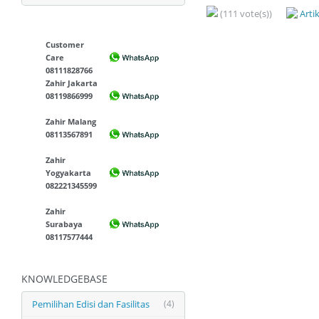
(111 vote(s))
Arti
Customer
Care
08111828766
Zahir Jakarta
08119866999
Zahir Malang
08113567891
Zahir
Yogyakarta
082221345599
Zahir
Surabaya
08117577444
KNOWLEDGEBASE
Pemilihan Edisi dan Fasilitas
(4)