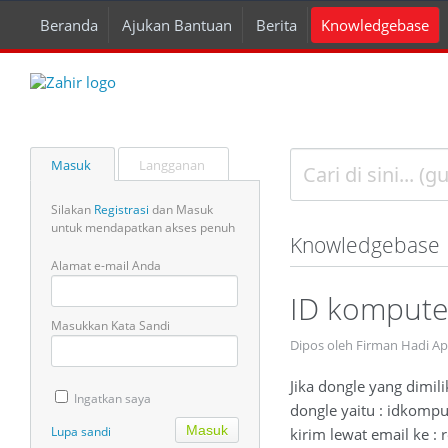
Beranda
Ajukan Bantuan
Berita
Knowledgebase
Masuk
Langganan
Silakan
Registrasi
dan Masuk
untuk mendapatkan akses penuh
Knowledgebase
Alamat e-mail Anda
ID komputer
Masukkan Kata Sandi
Dipos oleh Firman Hadi A
Jika dongle yang dimil
Ingatkan saya
dongle yaitu : idkompu
Lupa sandi
kirim lewat email ke :
r