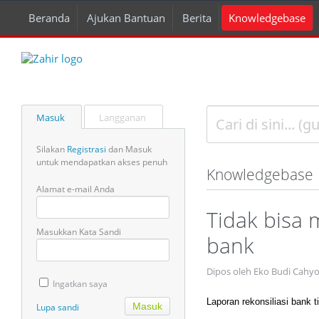
Beranda
Ajukan Bantuan
Berita
Knowledgebase
Masuk
Langganan
Silakan
Registrasi
dan Masuk
untuk mendapatkan akses penuh
Knowledgebase
Alamat e-mail Anda
Tidak bisa 
Masukkan Kata Sandi
bank
Dipos oleh Eko Budi Cahy
Ingatkan saya
Laporan rekonsiliasi bank ti
Lupa sandi