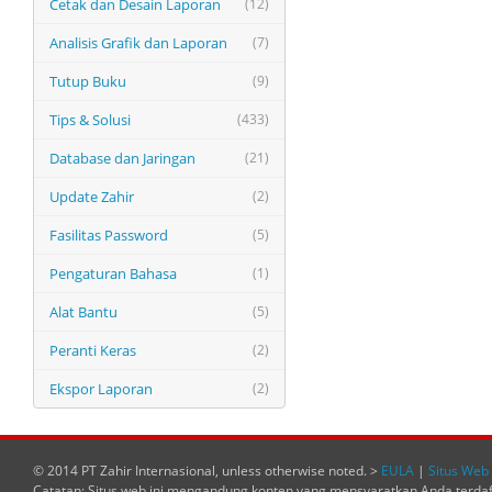
Cetak dan Desain Laporan
(12)
Analisis Grafik dan Laporan
(7)
Tutup Buku
(9)
Tips & Solusi
(433)
Database dan Jaringan
(21)
Update Zahir
(2)
Fasilitas Password
(5)
Pengaturan Bahasa
(1)
Alat Bantu
(5)
Peranti Keras
(2)
Ekspor Laporan
(2)
© 2014 PT Zahir Internasional, unless otherwise noted. >
EULA
|
Situs Web 
Catatan: Situs web ini mengandung konten yang mensyaratkan Anda terda