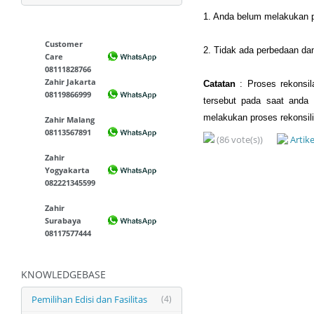
1. Anda belum melakukan p
Customer
2. Tidak ada perbedaan dan
Care
08111828766
Zahir Jakarta
Catatan
: Proses rekonsil
08119866999
tersebut pada saat anda 
melakukan proses rekonsili
Zahir Malang
08113567891
(86 vote(s))
Artik
Zahir
Yogyakarta
082221345599
Zahir
Surabaya
08117577444
KNOWLEDGEBASE
Pemilihan Edisi dan Fasilitas
(4)